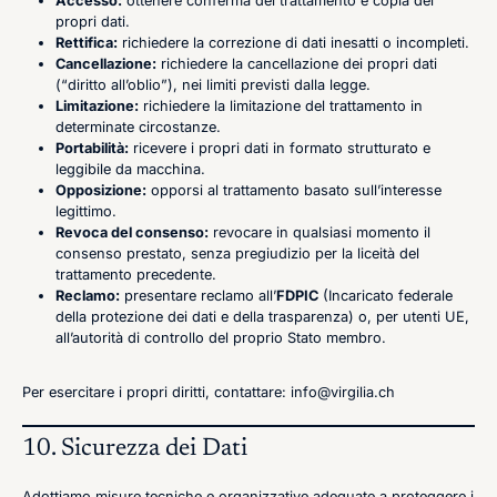
Accesso:
ottenere conferma del trattamento e copia dei
propri dati.
Rettifica:
richiedere la correzione di dati inesatti o incompleti.
Cancellazione:
richiedere la cancellazione dei propri dati
(“diritto all’oblio”), nei limiti previsti dalla legge.
Limitazione:
richiedere la limitazione del trattamento in
determinate circostanze.
Portabilità:
ricevere i propri dati in formato strutturato e
leggibile da macchina.
Opposizione:
opporsi al trattamento basato sull’interesse
legittimo.
Revoca del consenso:
revocare in qualsiasi momento il
consenso prestato, senza pregiudizio per la liceità del
trattamento precedente.
Reclamo:
presentare reclamo all’
FDPIC
(Incaricato federale
della protezione dei dati e della trasparenza) o, per utenti UE,
all’autorità di controllo del proprio Stato membro.
Per esercitare i propri diritti, contattare: info@virgilia.ch
10. Sicurezza dei Dati
Adottiamo misure tecniche e organizzative adeguate a proteggere i