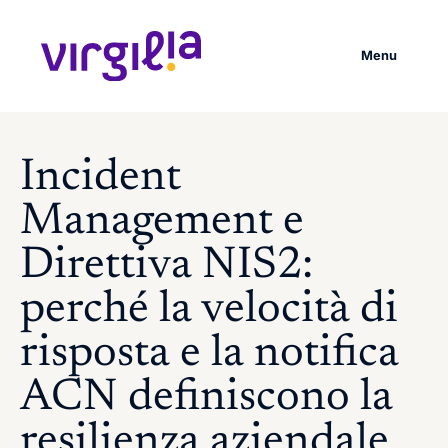
Vai
al
contenuto
Menu
principale
Incident
Management e
Direttiva NIS2:
perché la velocità di
risposta e la notifica
ACN definiscono la
resilienza aziendale